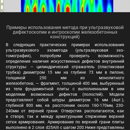
Примеры использования метода при ультразвуковой
дефектоскопии и интроскопии железобетонных
конструкций)
В следующих практических примерах использования
ультразвукового эхометода (ультразвуковая эхо-
томография), попробуем проверить возможность
определения наличия искусственных дефектов внутренней
структуры: — цилиндрический отражатель (пластиковая
трубка) диаметром 15 мм на глубине 73 мм в пилоне,
толщиной 250 мм из монолитного
железобетона; — фрагмент, толщиной 400 мм, выбуренный
из тела фундаментной плиты с выполненными в нем
моделями возможных дефектов (полостей). Модели
представляют собой шпуры диаметром 16 мм (4шт.),
глубиной 800 мм, на расстоянии около 160-170мм, 230-
240мм от верхней грани. Отверстия располагаются, как
в створе, так и между арматурными стержнями верхней
сетки армирования. Армирование по верхней грани плиты
выполнено в 2 слоя d25AIII с шагом 200.Ниже представлены