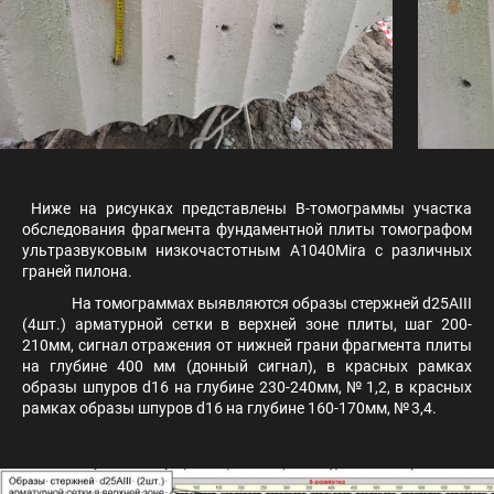
Ниже на рисунках представлены B-томограммы участка
обследования фрагмента фундаментной плиты томографом
ультразвуковым низкочастотным A1040Mira с различных
граней пилона.
На томограммах выявляются образы стержней d25AIII
(4шт.) арматурной сетки в верхней зоне плиты, шаг 200-
210мм, сигнал отражения от нижней грани фрагмента плиты
на глубине 400 мм (донный сигнал), в красных рамках
образы шпуров d16 на глубине 230-240мм, № 1,2, в красных
рамках образы шпуров d16 на глубине 160-170мм, № 3,4.